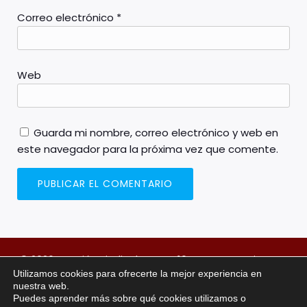
Correo electrónico
*
Web
Guarda mi nombre, correo electrónico y web en
este navegador para la próxima vez que comente.
© 2026 Sección sindical FSOC H10 Lanzarote Princess.
Utilizamos cookies para ofrecerte la mejor experiencia en
Created with
using WordPress and
Kubio
nuestra web.
Puedes aprender más sobre qué cookies utilizamos o
NUESTRAS REDES SOCIALES