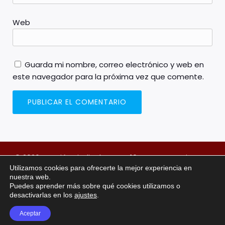
Web
Guarda mi nombre, correo electrónico y web en
este navegador para la próxima vez que comente.
© 2026 Sección sindical FSOC H10 Lanzarote Princess.
Utilizamos cookies para ofrecerte la mejor experiencia en
Created with
using WordPress and
Kubio
nuestra web.
Puedes aprender más sobre qué cookies utilizamos o
NUESTRAS REDES SOCIALES
desactivarlas en los
ajustes
.
Aceptar
Facebook
Instagram
Threads
YouTube
Telegram
WhatsApp
Mastodon
Tumblr
Bluesky