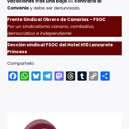
vacaciones tras una baja
es
contrario al
Convenio
y debe ser denunciado.
Frente Sindical Obrero de Canarias – FSOC
Por un sindicalismo canario, combativo,
democrático e independiente
Sección sindical FSOC del Hotel H10 Lanzarote
Princess
Compartelo:
Fac
Wh
Blu
Tel
Ma
Thr
Tu
Co
Co
ebo
ats
esk
egr
sto
ead
mbl
py
mp
ok
Ap
y
am
don
s
r
Link
arti
p
r