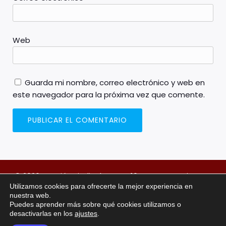
Web
Guarda mi nombre, correo electrónico y web en
este navegador para la próxima vez que comente.
© 2026 Sección sindical FSOC H10 Lanzarote Princess.
Utilizamos cookies para ofrecerte la mejor experiencia en
Created with
using WordPress and
Kubio
nuestra web.
Puedes aprender más sobre qué cookies utilizamos o
NUESTRAS REDES SOCIALES
desactivarlas en los
ajustes
.