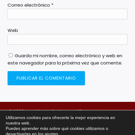
Correo electrónico
*
Web
Guarda mi nombre, correo electrónico y web en
este navegador para la próxima vez que comente.
© 2026 Sección sindical FSOC H10 Lanzarote Princess.
Utilizamos cookies para ofrecerte la mejor experiencia en
Created with
using WordPress and
Kubio
nuestra web.
Puedes aprender más sobre qué cookies utilizamos o
NUESTRAS REDES SOCIALES
desactivarlas en los
ajustes
.