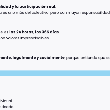
lidad y la participación real
.
a es uno más del colectivo, pero con mayor responsabilidad
 se es
las 24 horas, los 365 días
.
son valores imprescindibles.
mente, legalmente y socialmente
, porque entiende que s
.
vidual.
sticado.