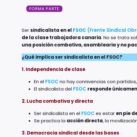
FORMA PARTE
Ser
sindicalista en el
FSOC
(Frente Sindical Ob
de la clase trabajadora canaria
. No se trata s
una posición combativa, asamblearia y no pact
¿Qué implica ser sindicalista en el FSOC?
1. Independencia de clase
En el
FSOC
no hay connivencias con partidos,
El sindicalista del
FSOC
responde únicamente
2. Lucha combativa y directa
Ser sindicalista en el
FSOC
es estar
en pie d
Se practica la
acción directa
, la movilizaci
3. Democracia sindical desde las bases