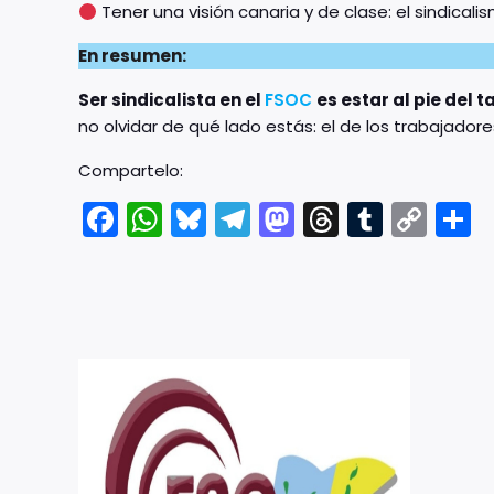
Tener una visión canaria y de clase: el sindicali
En resumen:
Ser sindicalista en el
FSOC
es estar al pie del t
no olvidar de qué lado estás: el de los trabajadore
Compartelo:
Fac
Wh
Blu
Tel
Ma
Thr
Tu
Co
C
ebo
ats
esk
egr
sto
ead
mbl
py
m
ok
Ap
y
am
don
s
r
Link
art
p
r