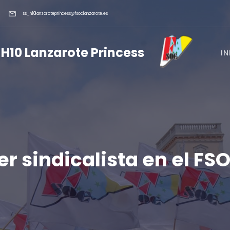
ss_h10lanzaroteprincess@fsoclanzarote.es
 H10 Lanzarote Princess
IN
er sindicalista en el FS