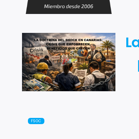
L
FSOC