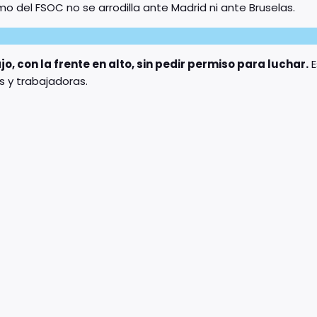
smo del FSOC no se arrodilla ante Madrid ni ante Bruselas.
ajo, con la frente en alto, sin pedir permiso para luchar.
E
s y trabajadoras.
o
p
i