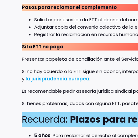
Pasos para reclamar el complemento
Solicitar por escrito a la ETT el abono del 
Adjuntar copia del convenio colectivo de la
Registrar la reclamación en recursos humanos 
Si la ETT no paga
Presentar papeleta de conciliación ante el Servici
Si no hay acuerdo o la ETT sigue sin abonar, inter
y
la jurisprudencia europea
.
Es recomendable pedir asesoría jurídica sindical p
Si tienes problemas, dudas con alguna ETT, pásate 
Recuerda:
Plazos para r
5 años
: Para reclamar el derecho al comple