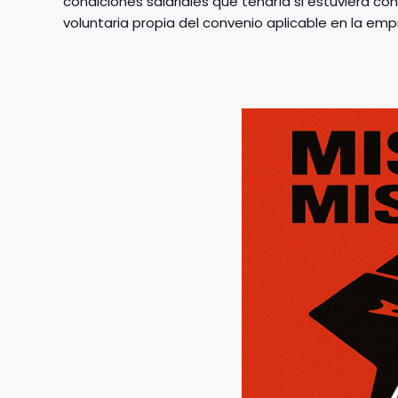
condiciones salariales que tendría si estuviera 
voluntaria propia del convenio aplicable en la emp