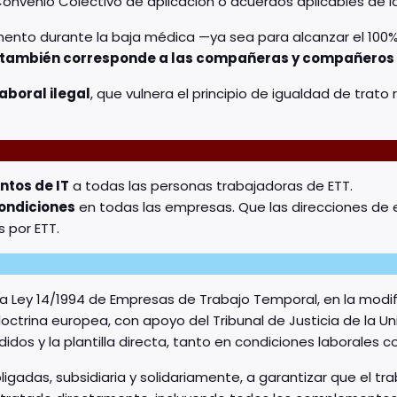
Convenio Colectivo de aplicación o acuerdos aplicables de l
ento durante la baja médica —ya sea para alcanzar el 100% d
también corresponde a las compañeras y compañeros c
aboral ilegal
, que vulnera el principio de igualdad de trato
ntos de IT
a todas las personas trabajadoras de ETT.
condiciones
en todas las empresas. Que las direcciones de
s por ETT.
 la Ley 14/1994 de Empresas de Trabajo Temporal, en la modifi
octrina europea, con apoyo del Tribunal de Justicia de la Un
idos y la plantilla directa, tanto en condiciones laborales c
obligadas, subsidiaria y solidariamente, a garantizar que el