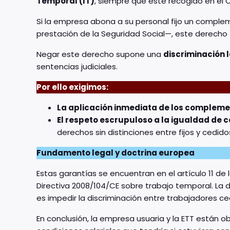
Temporal (IT)
, siempre que esté recogido en el 
Si la empresa abona a su personal fijo un complem
prestación de la Seguridad Social—, este derecho
Negar este derecho supone una
discriminación l
sentencias judiciales.
Por ello exigimos:
La aplicación inmediata de los compleme
El respeto escrupuloso a la igualdad de 
derechos sin distinciones entre fijos y cedido
Fundamento legal y doctrina europea
Estas garantías se encuentran en el artículo 11 de
Directiva 2008/104/CE sobre trabajo temporal. La d
es impedir la discriminación entre trabajadores ced
En conclusión, la empresa usuaria y la ETT están 